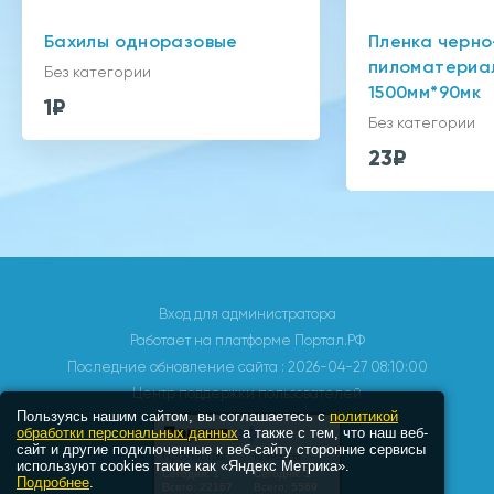
Бахилы одноразовые
Пленка черно
пиломатериа
Без категории
1500мм*90мк
1₽
Без категории
23₽
Вход для администратора
Работает на платформе
Портал.РФ
Последние обновление сайта
: 2026-04-27 08:10:00
Центр поддержки пользователей
Пользуясь нашим сайтом, вы соглашаетесь с
политикой
обработки персональных данных
а также с тем, что наш веб-
сайт и другие подключенные к веб-сайту сторонние сервисы
используют cookies такие как «Яндекс Метрика».
Подробнее
.