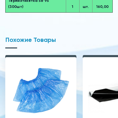
Термиэтикетка 58*95
(300шт)
1
шт.
160,00
Похожие Товары