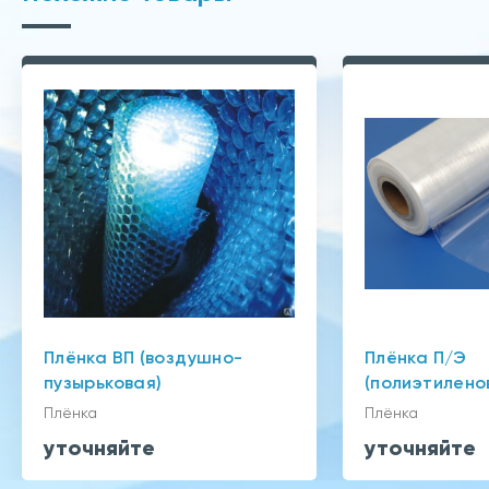
Плёнка ВП (воздушно-
Плёнка П/Э
пузырьковая)
(полиэтилено
Плёнка
Плёнка
уточняйте
уточняйте